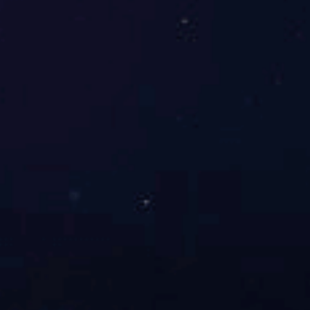
共195条
第一页
上一页
4
5
6
7
8
9
10
11
12
下一页
最后一页
联系我们
联系电话：
028-87197999
产品投诉：
028-87229666