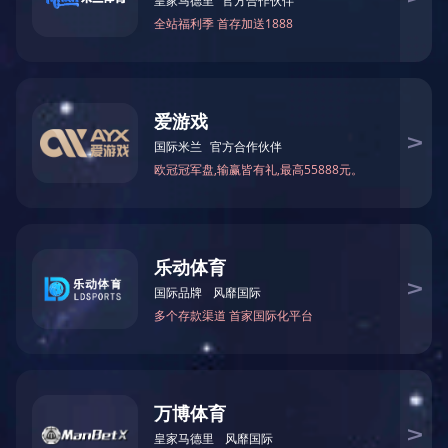
2024.04.12
全员动起来，健康向未来|九游·体育(jiuyou.com)官
方网站大健康系列八段锦活动正式启动！
了解更多 +