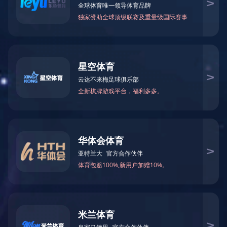
2024.05.21
守护员工身心健康，共建绿色健康工厂——海蓉工厂
启动职业病防治法宣传周活动！
了解更多 +